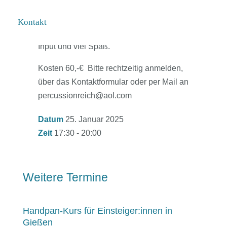
Ideen, mit anderen gemeinsam spielen,
auf Anfrage auch spezielle Tunings,
Kontakt
jedenfalls jede Menge Ideen und kreativer
Input und viel Spaß.
Kosten 60,-€ Bitte rechtzeitig anmelden,
über das Kontaktformular oder per Mail an
percussionreich@aol.com
Datum
25. Januar 2025
Zeit
17:30 - 20:00
Weitere Termine
Handpan-Kurs für Einsteiger:innen in
Gießen