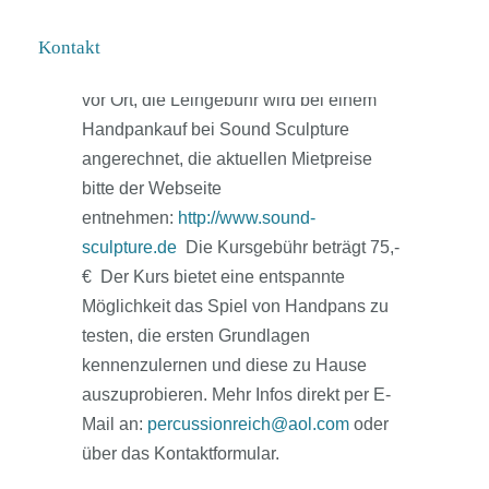
die Möglichkeit eine Handpan für 4
Wochen von Sound Sculpture
Kontakt
auszuleihen. Ich habe einige Instrumente
vor Ort, die Leihgebühr wird bei einem
Handpankauf bei Sound Sculpture
angerechnet, die aktuellen Mietpreise
bitte der Webseite
entnehmen:
http://www.sound-
sculpture.de
Die Kursgebühr beträgt 75,-
€ Der Kurs bietet eine entspannte
Möglichkeit das Spiel von Handpans zu
testen, die ersten Grundlagen
kennenzulernen und diese zu Hause
auszuprobieren. Mehr Infos direkt per E-
Mail an:
percussionreich@aol.com
oder
über das Kontaktformular.