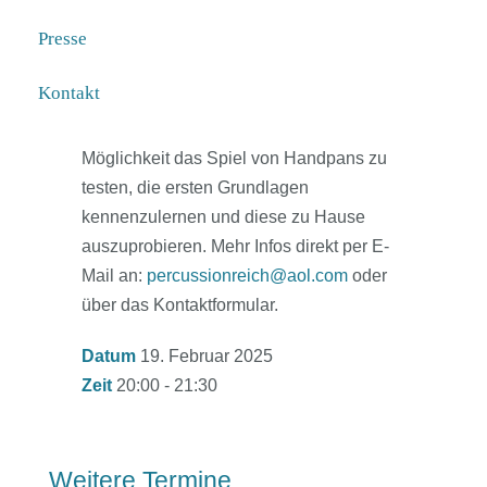
besteht die Möglichkeit eine Handpan für
Presse
6 Wochen auszuleihen, die Leihgebühr
beträgt 85,-€ (wird bei Sound Sculpture
Kontakt
angerechnet). Die Kursgebühr beträgt 90,-
€ Der Kurs bietet eine entspannte
Möglichkeit das Spiel von Handpans zu
testen, die ersten Grundlagen
kennenzulernen und diese zu Hause
auszuprobieren. Mehr Infos direkt per E-
Mail an:
percussionreich@aol.com
oder
über das Kontaktformular.
Datum
19. Februar 2025
Zeit
20:00 - 21:30
Weitere Termine