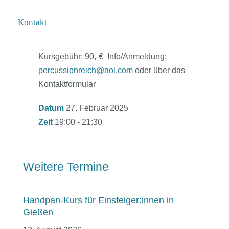
macht Spaß. Ich unterrichtete mit viel
Einfühlungsvermögen und Herzblut. Erste
Kontakt
Vorkenntnisse sollten vorhanden sein.
Kurstermine: 20.2./27.2./13.3../ 3.4./
Kursgebühr: 90,-€ Info/Anmeldung:
percussionreich@aol.com
oder über das
Kontaktformular
Datum
27. Februar 2025
Zeit
19:00 - 21:30
Weitere Termine
Handpan-Kurs für Einsteiger:innen in
Gießen