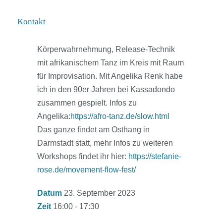
Tanzworkshop mit Handpanmusik. Afro
Kontakt
Slow nennt sich die Tanzform: Entspannte
Afro-Moves mit Elementen aus
Körperwahrnehmung, Release-Technik
mit afrikanischem Tanz im Kreis mit Raum
für Improvisation. Mit Angelika Renk habe
ich in den 90er Jahren bei Kassadondo
zusammen gespielt. Infos zu
Angelika:
https://afro-tanz.de/slow.html
Das ganze findet am Osthang in
Darmstadt statt, mehr Infos zu weiteren
Workshops findet ihr hier:
https://stefanie-
rose.de/movement-flow-fest/
Datum
23. September 2023
Zeit
16:00 - 17:30